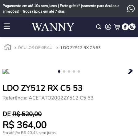
Pagamento em até 10x sem juros | Frete grátis* (somente para óculos e
armações) | Troca rápida em até 7 dias
ÓCULOS DE GRAU
LDO ZY512 RX C5 53
LDO ZY512 RX C5 53
Referência
:
ACETATO2002ZY512 C5 53
R$
520
,
00
R$
364
,
00
Em até
9
x
R$
40
,
44
sem juros