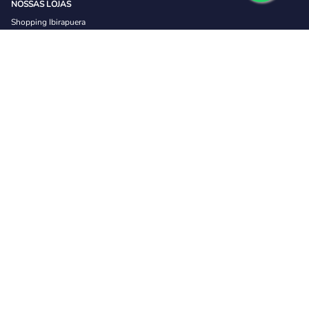
NOSSAS LOJAS
Shopping Ibirapuera
Shopping Plaza Sul
Shopping Center Norte
Shopping Santa Cruz
Shopping São Caetano
Shopping Morumbi
Shopping Anália Franco
SITE SEGURO
INSTITUCIONAL
Política de trocas e devolução
Sobre a Wanny Optical
Tipos de Frete
MINHA CONTA
Meu Perfil