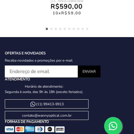
R$
1
.
180
,
00
R$
590
,
00
10
R$
59
,
00
OFERTAS E NOVIDADES
Receba novidades e promoções por e-mail
ATENDIMENTO
Horário de atendimento:
Segunda à sexta, das 9h às 18h (exceto feriados).
(11) 99413-9913
contato@wannyoptical.com.br
FORMAS DE PAGAMENTO