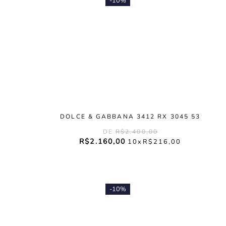
-
10%
DOLCE & GABBANA 3412 RX 3045 53
R$
2
.
400
,
00
R$
2
.
160
,
00
10
R$
216
,
00
-
10%