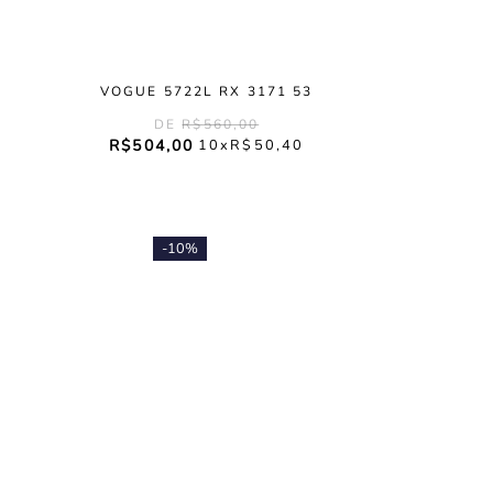
VOGUE 5722L RX 3171 53
R$
560
,
00
R$
504
,
00
10
R$
50
,
40
-
10%