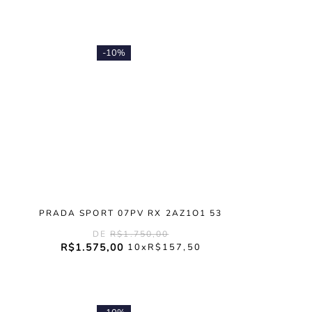
-
10%
PRADA SPORT 07PV RX 2AZ1O1 53
R$
1
.
750
,
00
R$
1
.
575
,
00
10
R$
157
,
50