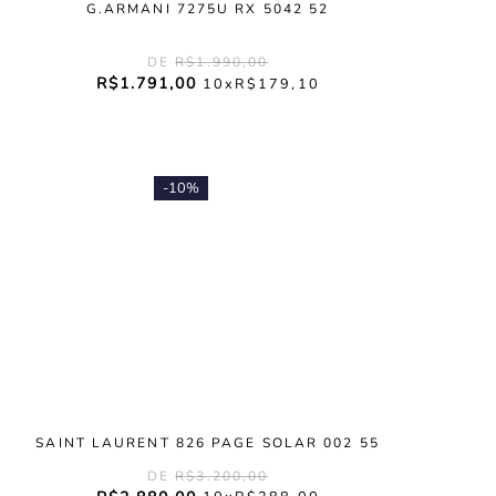
G.ARMANI 7275U RX 5042 52
R$
1
.
990
,
00
R$
1
.
791
,
00
10
R$
179
,
10
-
10%
SAINT LAURENT 826 PAGE SOLAR 002 55
R$
3
.
200
,
00