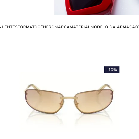
 LENTES
FORMATO
GÊNERO
MARCA
MATERIAL
MODELO DA ARMAÇÃO
-
10%