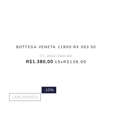
BOTTEGA VENETA 1190O RX 003 50
R$
2
.
760
,
00
R$
1
.
380
,
00
10
R$
138
,
00
-
10%
LANÇAMENTO