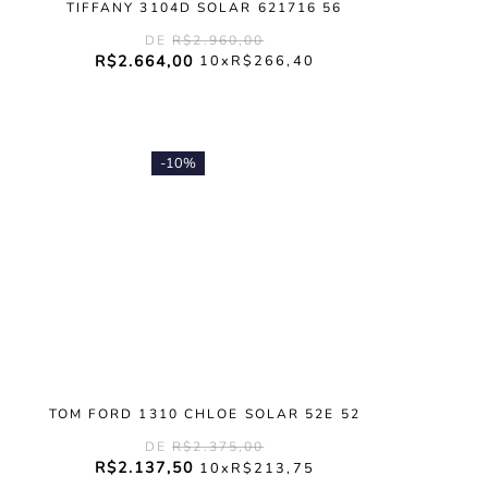
TIFFANY 3104D SOLAR 621716 56
R$
2
.
960
,
00
R$
2
.
664
,
00
10
R$
266
,
40
-
10%
TOM FORD 1310 CHLOE SOLAR 52E 52
R$
2
.
375
,
00
R$
2
.
137
,
50
10
R$
213
,
75