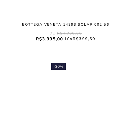
BOTTEGA VENETA 1439S SOLAR 002 56
R$
4
.
700
,
00
R$
3
.
995
,
00
10
R$
399
,
50
-
30%