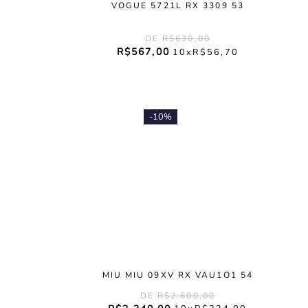
VOGUE 5721L RX 3309 53
R$
630
,
00
R$
567
,
00
10
R$
56
,
70
-
10%
MIU MIU 09XV RX VAU1O1 54
R$
2
.
600
,
00