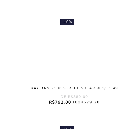
-
10%
RAY BAN 2186 STREET SOLAR 901/31 49
R$
880
,
00
R$
792
,
00
10
R$
79
,
20