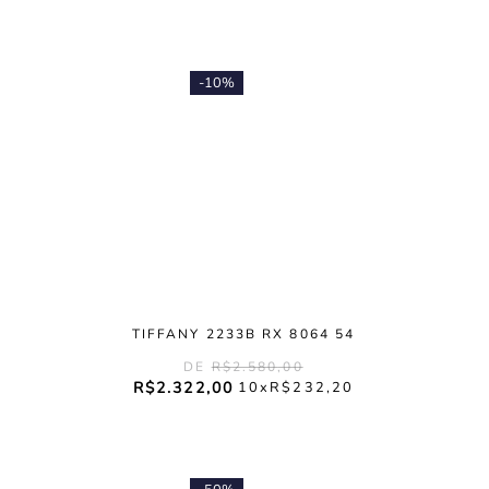
-
10%
TIFFANY 2233B RX 8064 54
R$
2
.
580
,
00
R$
2
.
322
,
00
10
R$
232
,
20