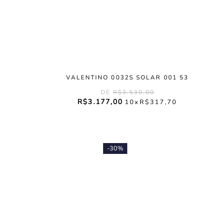
VALENTINO 0032S SOLAR 001 53
R$
3
.
530
,
00
R$
3
.
177
,
00
10
R$
317
,
70
-
30%