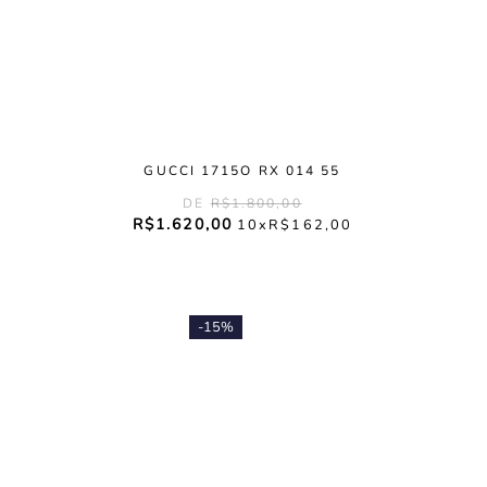
GUCCI 1715O RX 014 55
R$
1
.
800
,
00
R$
1
.
620
,
00
10
R$
162
,
00
-
15%