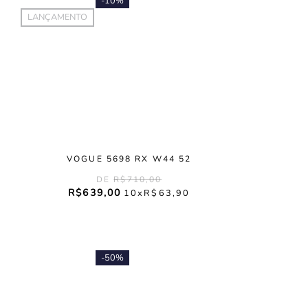
-
10%
LANÇAMENTO
VOGUE 5698 RX W44 52
R$
710
,
00
R$
639
,
00
10
R$
63
,
90
-
50%