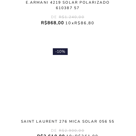
E.ARMANI 4219 SOLAR POLARIZADO
610387 57
R$
1
.
240
,
00
R$
868
,
00
10
R$
86
,
80
-
10%
SAINT LAURENT 276 MICA SOLAR 056 55
R$
2
.
900
,
00