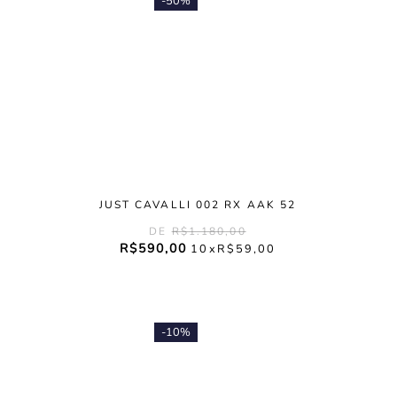
-
50%
JUST CAVALLI 002 RX AAK 52
R$
1
.
180
,
00
R$
590
,
00
10
R$
59
,
00
-
10%