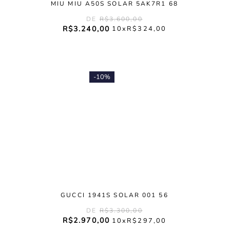
MIU MIU A50S SOLAR 5AK7R1 68
R$
3
.
600
,
00
R$
3
.
240
,
00
10
R$
324
,
00
-
10%
GUCCI 1941S SOLAR 001 56
R$
3
.
300
,
00
R$
2
.
970
,
00
10
R$
297
,
00