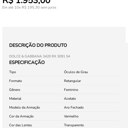
R$
1
.
953
,
00
Em até
10
x
R$
195
,
30
sem juros
DESCRIÇÃO DO PRODUTO
DOLCE & GABBANA 3420 RX 3091 54
ESPECIFICAÇÃO
Tipo
Óculos de Grau
Formato
Retangular
Gênero
Feminino
Material
Acetato
Modelo da Armação
Aro Fechado
Cor da Armação
Vermelho
Cor das Lentes
Transparente