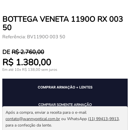
BOTTEGA VENETA 1190O RX 003
50
Referência
:
BV1190O 003 50
R$
2
.
760
,
00
R$
1
.
380
,
00
Em até
10
x
R$
138
,
00
sem juros
COMPRAR ARMAÇÃO + LENTES
COMPRAR SOMENTE ARMAÇÃO
Após a compra, enviar a receita para o e-mail
contato@wannyoptical.com.br
ou WhatsApp
(11) 99413-9913
,
para a confecção da lente.