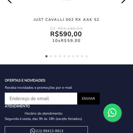
JUST CAVALLI 002 RX AAK 52
R$
1
.
180
,
00
R$
590
,
00
10
R$
59
,
00
OFERTAS E NOVIDADES
Receba novidades e promoções por e-mail
ATENDIMENTO
Horário de atendimento:
Segunda à sexta, das 9h às 18h (exceto feriados).
(11) 99413-9913