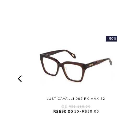
-
50%
JUST CAVALLI 002 RX AAK 52
R$
1
.
180
,
00
R$
590
,
00
10
R$
59
,
00