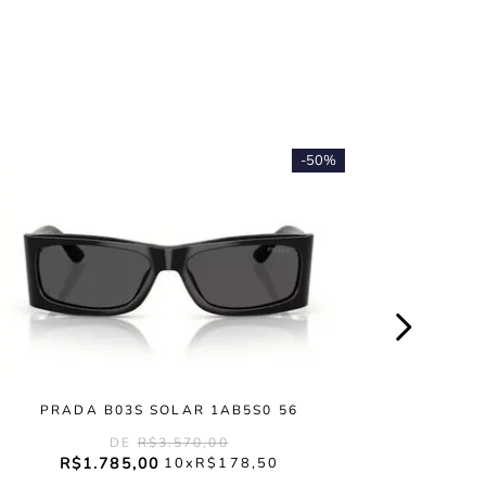
-
50%
PRADA B03S SOLAR 1AB5S0 56
R$
3
.
570
,
00
R$
1
.
785
,
00
10
R$
178
,
50