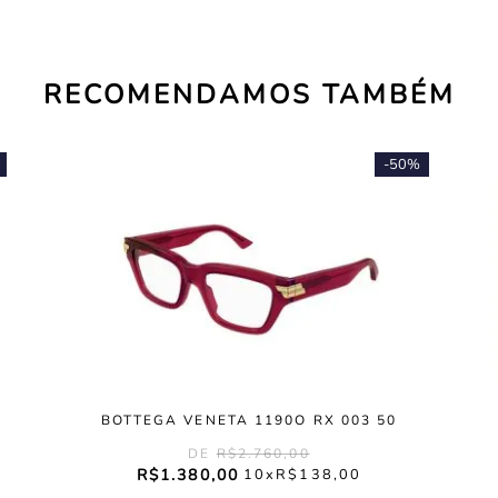
RECOMENDAMOS TAMBÉM
-
50%
BOTTEGA VENETA 1190O RX 003 50
R$
2
.
760
,
00
R$
1
.
380
,
00
10
R$
138
,
00