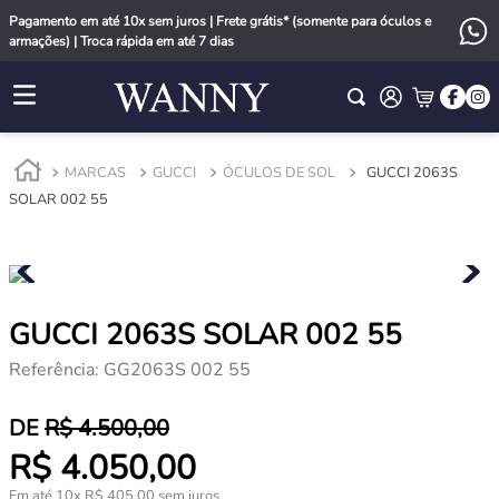
Pagamento em até 10x sem juros | Frete grátis* (somente para óculos e
armações) | Troca rápida em até 7 dias
MARCAS
GUCCI
ÓCULOS DE SOL
GUCCI 2063S
SOLAR 002 55
GUCCI 2063S SOLAR 002 55
Referência
:
GG2063S 002 55
R$
4
.
500
,
00
R$
4
.
050
,
00
Em até
10
x
R$
405
,
00
sem juros